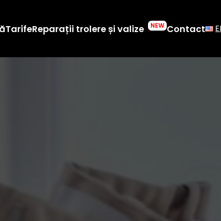
NEW
ă
Tarife
Reparații trolere și valize
Contact
E