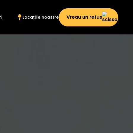
Vreau un retuș
N
Locațiile noastre