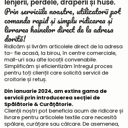
lenjerii, perdele, draperii și huse.
Prin serviciile noastre, utilizatorii pot
comanda rapid și simplu ridicarea și
livrarea hainelor direct de la adresa
dorită!
Ridicăm și livrăm articolele direct de la adresa
ta– fie acasă, la birou, în centre comerciale,
mall-uri sau alte locații convenabile.
Simplificăm și eficientizăm întregul proces
pentru toți clienții care solicită servicii de
croitorie și retuș.
Din ianuarie 2024, am extins gama de
servicii prin introducerea secției de
Spălătorie & Curățătorie.
Clienții noștri pot beneficia acum de ridicare și
livrare pentru articolele textile care necesită
spălare, curățare sau călcare. De asemenea,