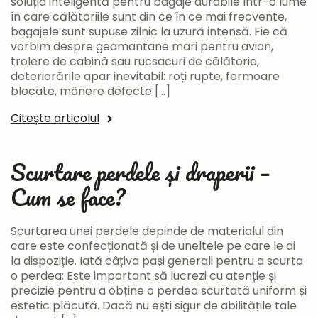
soluția inteligentă pentru bagaje durabile Într-o lume
în care călătoriile sunt din ce în ce mai frecvente,
bagajele sunt supuse zilnic la uzură intensă. Fie că
vorbim despre geamantane mari pentru avion,
trolere de cabină sau rucsacuri de călătorie,
deteriorările apar inevitabil: roți rupte, fermoare
blocate, mânere defecte […]
Citește articolul
Scurtare perdele și draperii –
Cum se face?
Scurtarea unei perdele depinde de materialul din
care este confecționată și de uneltele pe care le ai
la dispoziție. Iată câțiva pași generali pentru a scurta
o perdea: Este important să lucrezi cu atenție și
precizie pentru a obține o perdea scurtată uniform și
estetic plăcută. Dacă nu ești sigur de abilitățile tale