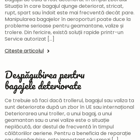
Situația în care bagajul ajunge deteriorat, stricat,
rupt, spart sau îndoit este mai frecventă decât pare.
Manipularea bagajelor în aeroporturi poate duce la
probleme serioase pentru geamantane, valize și
trolere. Din fericire, există soluții rapide printr-un
Service autorizat […]
Citește articolul
Despăgubirea pentru
bagajele deteriorate
Ce trebuie să faci dacă trollerul, bagajul sau valiza ta
sunt deteriorate după un zbor în UE sau internațional
Deteriorarea unui troller, a unui bagaj, a unui
geamantan sau a unei valize este o situație
neplăcută, dar destul de frecventă în timpul
călătoriilor aeriene. Pentru a beneficia de reparație
sau despăgubire, este important să urmezi […]