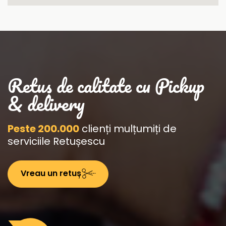
Retuș de calitate cu Pickup
& delivery
Peste 200.000
clienți mulțumiți de
serviciile Retușescu
Vreau un retuș