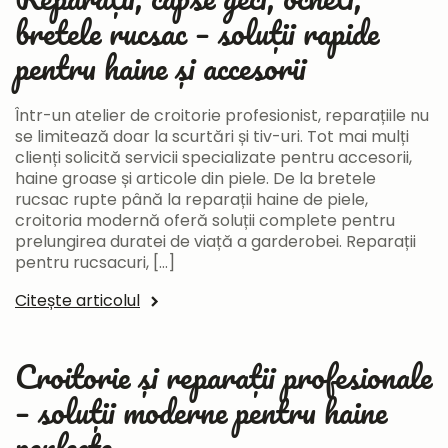
bretele rucsac – soluții rapide
pentru haine și accesorii
Într-un atelier de croitorie profesionist, reparațiile nu
se limitează doar la scurtări și tiv-uri. Tot mai mulți
clienți solicită servicii specializate pentru accesorii,
haine groase și articole din piele. De la bretele
rucsac rupte până la reparații haine de piele,
croitoria modernă oferă soluții complete pentru
prelungirea duratei de viață a garderobei. Reparații
pentru rucsacuri, […]
Citește articolul
Croitorie și reparații profesionale
– soluții moderne pentru haine
perfecte