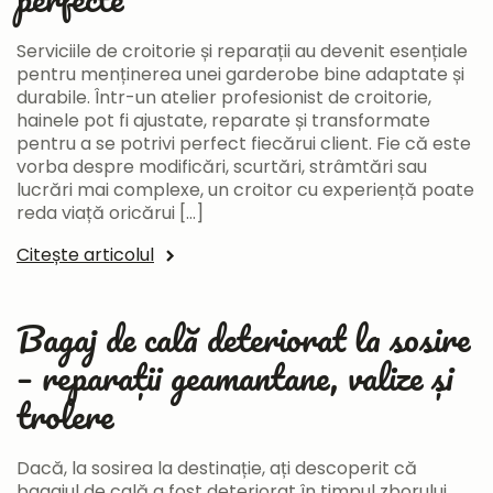
Serviciile de croitorie și reparații au devenit esențiale
pentru menținerea unei garderobe bine adaptate și
durabile. Într-un atelier profesionist de croitorie,
hainele pot fi ajustate, reparate și transformate
pentru a se potrivi perfect fiecărui client. Fie că este
vorba despre modificări, scurtări, strâmtări sau
lucrări mai complexe, un croitor cu experiență poate
reda viață oricărui […]
Citește articolul
Bagaj de cală deteriorat la sosire
– reparații geamantane, valize și
trolere
Dacă, la sosirea la destinație, ați descoperit că
bagajul de cală a fost deteriorat în timpul zborului