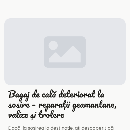
Bagaj de cală deteriorat la
sosire – reparații geamantane,
valize și trolere
Dacă, la sosirea la destinație, ați descoperit că