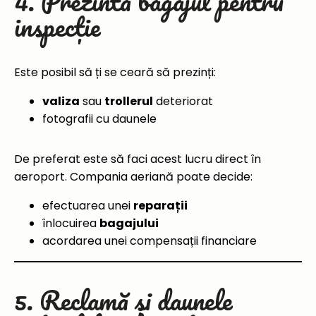
4. Prezintă bagajul pentru
inspecție
Este posibil să ți se ceară să prezinți:
valiza
sau
trollerul
deteriorat
fotografii cu daunele
De preferat este să faci acest lucru direct în
aeroport. Compania aeriană poate decide:
efectuarea unei
reparații
înlocuirea
bagajului
acordarea unei compensații financiare
5. Reclamă și daunele