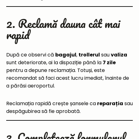
2. Reclamă dauna cât mai
rapid
După ce observi că
bagajul
,
trollerul
sau
valiza
sunt deteriorate, ai la dispoziție până la
7 zile
pentru a depune reclamația. Totuși, este
recomandat să faci acest lucru imediat, înainte de
a părăsi aeroportul.
Reclamația rapidă crește șansele ca
reparația
sau
despăgubirea să fie aprobată.
3. Completează formularul