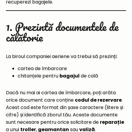
recuperezi bagajele.
1. Prezintă documentele de
călătorie
La biroul companiei aeriene va trebui să prezinți:
cartea de îmbarcare
chitanțele pentru
bagajul
de cală
Dacă nu mai ai cartea de îmbarcare, poți arăta
orice document care conține
codul de rezervare
.
Acest cod este format din șase caractere (litere și
cifre) și identifică zborul tău. Aceste documente
sunt necesare pentru orice solicitare de
reparație
a unui
troller
,
geamantan
sau
valiză
.