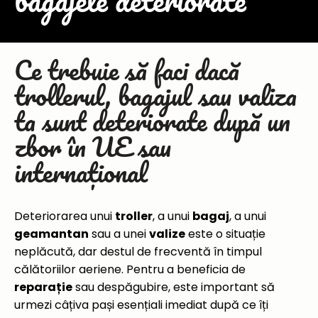
bagajele deteriorate
Ce trebuie să faci dacă
trollerul, bagajul sau valiza
ta sunt deteriorate după un
zbor în UE sau
internațional
Deteriorarea unui
troller
, a unui
bagaj
, a unui
geamantan
sau a unei
valize
este o situație
neplăcută, dar destul de frecventă în timpul
călătoriilor aeriene. Pentru a beneficia de
reparație
sau despăgubire, este important să
urmezi câțiva pași esențiali imediat după ce îți