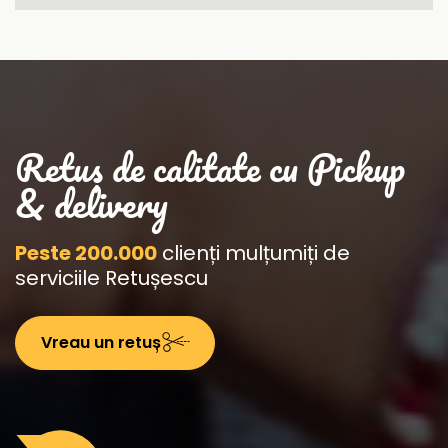
Retuș de calitate cu Pickup
& delivery
Peste 200.000
clienți mulțumiți de
serviciile Retușescu
Vreau un retuș